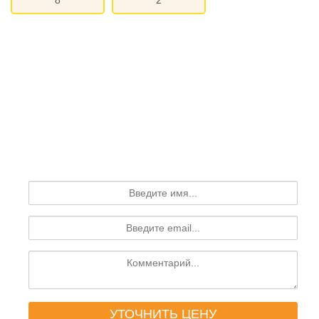
8
2
Узнайте точную цену на
данный сруб
Оставьте свой запрос и наш специалист ответит
Вам в течении дня!
УТОЧНИТЬ ЦЕНУ