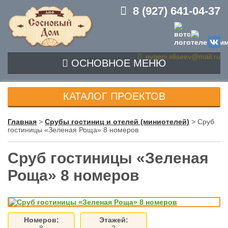
8 (927) 641-04-37
evgeni.eliseev@mail.ru
ОСНОВНОЕ МЕНЮ
ГЛАВНАЯ
КАТАЛОГ ПРОЕКТОВ
ПРОЕКТЫ
Главная
>
Срубы гостиниц и отелей (миниотелей)
>
Сруб
гостиницы «Зеленая Роща» 8 номеров
ЦЕНЫ
ПОРТФОЛИО
Сруб гостиницы «Зеленая
Роща» 8 номеров
ОТЗЫВЫ
КОНТАКТЫ
Номеров:
Этажей: