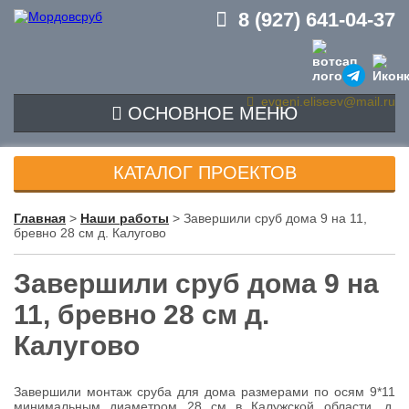
8 (927) 641-04-37
evgeni.eliseev@mail.ru
ОСНОВНОЕ МЕНЮ
ГЛАВНАЯ
КАТАЛОГ ПРОЕКТОВ
ПРОЕКТЫ
Главная
>
Наши работы
>
Завершили сруб дома 9 на 11,
бревно 28 см д. Калугово
ЦЕНЫ
ПОРТФОЛИО
Завершили сруб дома 9 на
11, бревно 28 см д.
ОТЗЫВЫ
Калугово
КОНТАКТЫ
Завершили монтаж сруба для дома размерами по осям 9*11
минимальным диаметром 28 см в Калужской области, д.